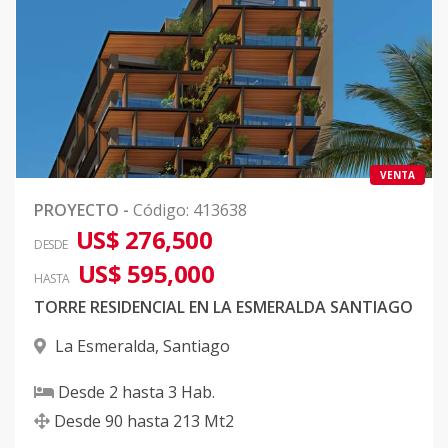
VENTA
PROYECTO
-
Código
:
413638
US$ 276,500
DESDE
US$ 595,000
HASTA
TORRE RESIDENCIAL EN LA ESMERALDA SANTIAGO
La Esmeralda
,
Santiago
Desde
2
hasta
3
Hab.
Desde
90
hasta
213
Mt2