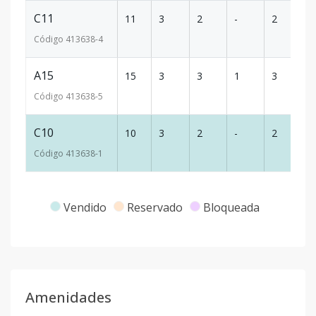
C11
11
3
2
-
2
12
Código
413638
-4
A15
15
3
3
1
3
2
Código
413638
-5
C10
10
3
2
-
2
12
Código
413638
-1
Vendido
Reservado
Bloqueada
Amenidades