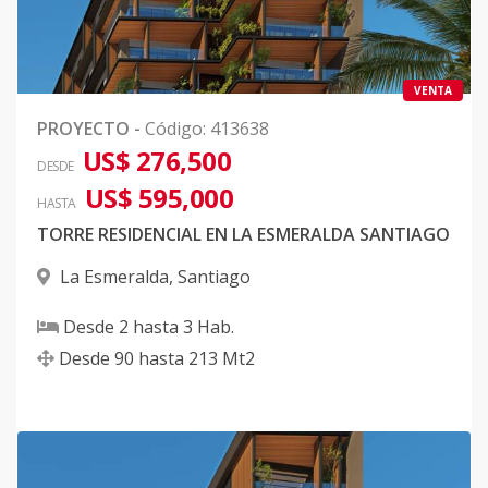
VENTA
PROYECTO
-
Código
:
413638
US$ 276,500
DESDE
US$ 595,000
HASTA
TORRE RESIDENCIAL EN LA ESMERALDA SANTIAGO
La Esmeralda
,
Santiago
Desde
2
hasta
3
Hab.
Desde
90
hasta
213
Mt2