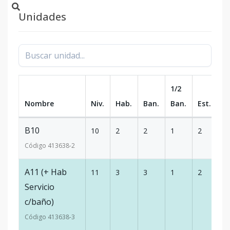
Unidades
1/2
Nombre
Niv.
Hab.
Ban.
Ban.
Est.
m
B10
10
2
2
1
2
9
Código
413638
-2
A11 (+ Hab
11
3
3
1
2
17
Servicio
c/baño)
Código
413638
-3