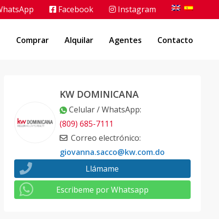
hatsApp
Facebook
Instagram
o
Comprar
Alquilar
Agentes
Contacto
KW DOMINICANA
Celular / WhatsApp
:
(809) 685-7111
Correo electrónico
:
giovanna.sacco@kw.com.do
Llámame
Escribeme por Whatsapp