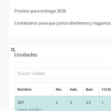
Previsto para entrega: 2026
Contáctanos para que juntos diseñemos y hagamos 
Unidades
Nombre
Niv.
Hab.
Ban.
1/2 B
201
2
3
2.5
1
Código
412506
-1