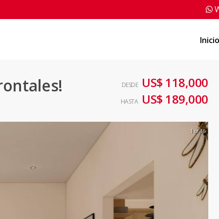
W
Inici
US$ 118,000
rontales!
DESDE
US$ 189,000
HASTA
1 of 16