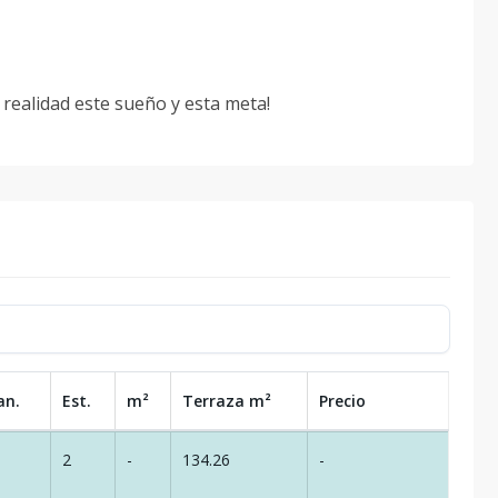
realidad este sueño y esta meta!
an.
Est.
m²
Terraza
m²
Precio
2
-
134.26
-