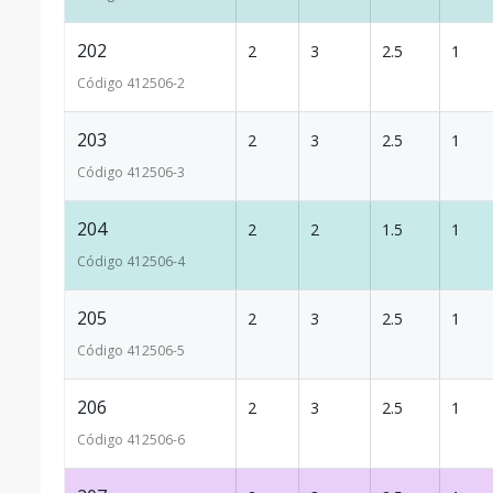
202
2
3
2.5
1
Código
412506
-2
203
2
3
2.5
1
Código
412506
-3
204
2
2
1.5
1
Código
412506
-4
205
2
3
2.5
1
Código
412506
-5
206
2
3
2.5
1
Código
412506
-6