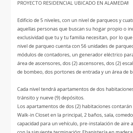
PROYECTO RESIDENCIAL UBICADO EN ALAMEDA!!
Edificio de 5 niveles, con un nivel de parqueos y cu
aquellas personas que buscan su hogar propio o inc
exclusividad que tu y tu familia necesitan, por lo q
nivel de parqueo cuenta con 56 unidades de parqueo
módulos de contadores, un generador eléctrico para
área de ascensores, dos (2) ascensores, dos (2) esca
de bombeo, dos portones de entrada y un área de b
Cada nivel tendrá apartamentos de dos habitaciones
tránsito y nueve (9) depósitos.
Los apartamentos de dos (2) habitaciones contarán 
Walk-in Closet en la principal, 2 baños, sala, comed
capacidad para un vehículo, pre-instalación de aire
con la siguiente terminación: Ebanistería en mader