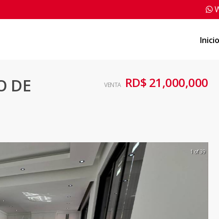
W
Inici
RD$ 21,000,000
O DE
VENTA
1 of 39