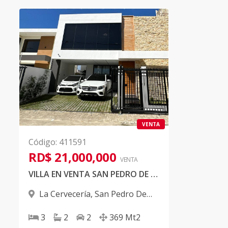
VENTA
Código
:
411591
RD$ 21,000,000
VENTA
VILLA EN VENTA SAN PEDRO DE MACORIS
La Cervecería
,
San Pedro De
Macorís
3
2
2
369
Mt2