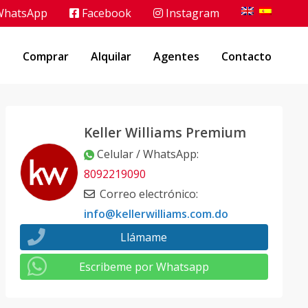
hatsApp
Facebook
Instagram
o
Comprar
Alquilar
Agentes
Contacto
Keller Williams Premium
Celular / WhatsApp
:
8092219090
Correo electrónico
:
info@kellerwilliams.com.do
Llámame
Escribeme por Whatsapp