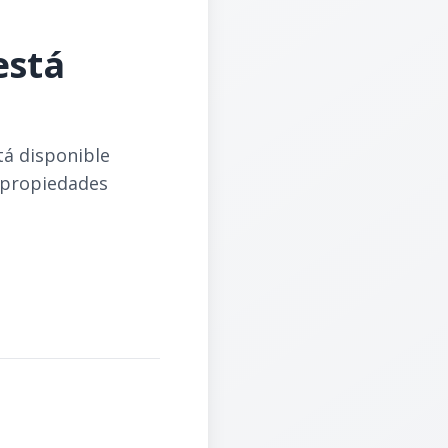
está
tá disponible
 propiedades