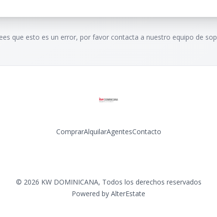
rees que esto es un error, por favor contacta a nuestro equipo de sop
Comprar
Alquilar
Agentes
Contacto
Facebook
Instagram
LinkedIn
YouTube
©
2026
KW DOMINICANA
,
Todos los derechos reservados
Powered by
AlterEstate