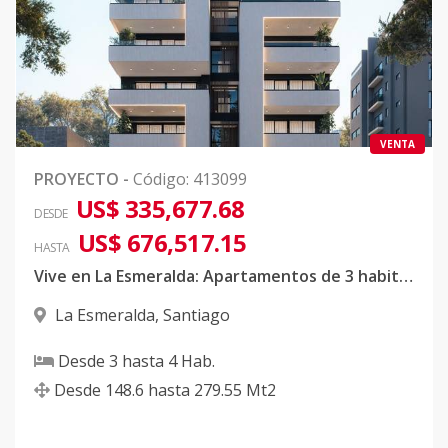
VENTA
PROYECTO
-
Código
:
413099
US$ 335,677.68
DESDE
US$ 676,517.15
HASTA
Vive en La Esmeralda: Apartamentos de 3 habitaciones y Penthouse de lujo en Santiago
La Esmeralda
,
Santiago
Desde
3
hasta
4
Hab.
Desde
148.6
hasta
279.55
Mt2