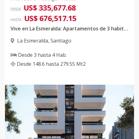
US$ 335,677.68
DESDE
US$ 676,517.15
HASTA
Vive en La Esmeralda: Apartamentos de 3 habitaciones y Penthouse de lujo en Santiago
La Esmeralda
,
Santiago
Desde
3
hasta
4
Hab.
Desde
148.6
hasta
279.55
Mt2