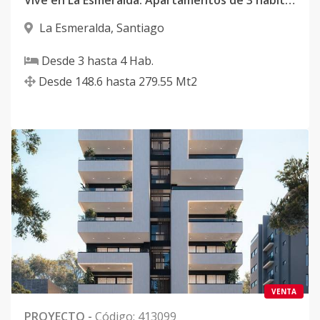
Vive en La Esmeralda: Apartamentos de 3 habitaciones y Penthouse de lujo en Santiago
La Esmeralda
,
Santiago
Desde
3
hasta
4
Hab.
Desde
148.6
hasta
279.55
Mt2
VENTA
PROYECTO
-
Código
:
413099