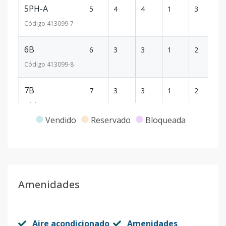
5PH-A
5
4
4
1
3
27
Código
413099
-7
6B
6
3
3
1
2
14
Código
413099
-8
7B
7
3
3
1
2
14
Código
413099
-9
Vendido
Reservado
Bloqueada
8B
8
3
3
1
2
14
Código
413099
-10
8PH-A
8
4
4
1
3
27
Amenidades
Código
413099
-11
9PH-A
9
4
4
1
3
27
Aire acondicionado
Amenidades