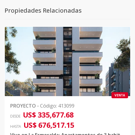
Propiedades Relacionadas
VENTA
PROYECTO
-
Código
:
413099
US$ 335,677.68
DESDE
US$ 676,517.15
HASTA