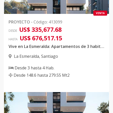
VENTA
PROYECTO
-
Código
:
413099
US$ 335,677.68
DESDE
US$ 676,517.15
HASTA
Vive en La Esmeralda: Apartamentos de 3 habitaciones y Penthouse de lujo en Santiago
La Esmeralda
,
Santiago
Desde
3
hasta
4
Hab.
Desde
148.6
hasta
279.55
Mt2