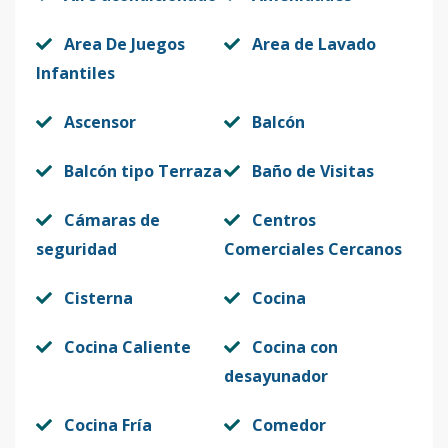
Código
413099
-12
Area De Juegos
Area de Lavado
10A
10
3
3
1
2
14
Infantiles
Código
413099
-13
Ascensor
Balcón
2A
2
3
3
1
2
14
Código
413099
-1
Balcón tipo Terraza
Baño de Visitas
Cámaras de
Centros
seguridad
Comerciales Cercanos
Cisterna
Cocina
Cocina Caliente
Cocina con
desayunador
Cocina Fría
Comedor