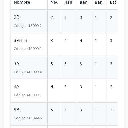
Nombre
Niv.
Hab.
Ban.
Ban.
Est.
m
2B
2
3
3
1
2
14
Código
413099
-2
3PH-B
3
4
4
1
3
27
Código
413099
-3
3A
3
3
3
1
2
14
Código
413099
-4
4A
4
3
3
1
2
14
Código
413099
-5
5B
5
3
3
1
2
14
Código
413099
-6