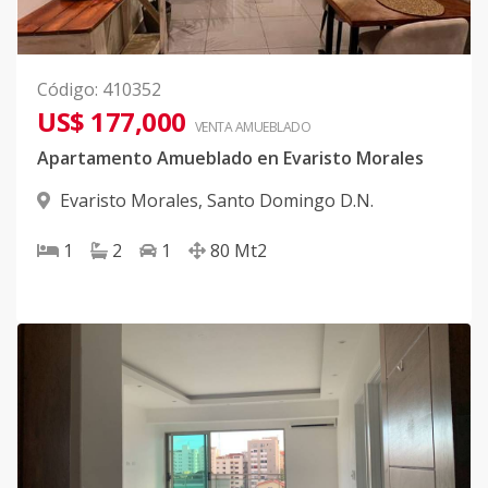
Código
:
410352
US$ 177,000
VENTA AMUEBLADO
Apartamento Amueblado en Evaristo Morales
Evaristo Morales
,
Santo Domingo D.N.
1
2
1
80
Mt2