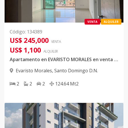
VENTA
ALQUILER
Código
:
134389
US$ 245,000
VENTA
US$ 1,100
ALQUILER
Apartamento en EVARISTO MORALES en venta y alquiler
Evaristo Morales
,
Santo Domingo D.N.
2
2
2
124.64
Mt2