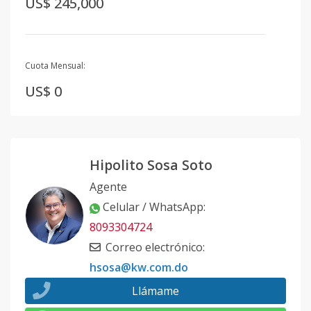
US$ 245,000
Cuota Mensual:
US$ 0
Hipolito Sosa Soto
Agente
Celular / WhatsApp
:
8093304724
Correo electrónico
:
hsosa@kw.com.do
Llámame