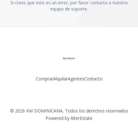
Si crees que esto es un error, por favor contacta a nuestro
equipo de soporte.
Comprar
Alquilar
Agentes
Contacto
Facebook
Instagram
LinkedIn
YouTube
©
2026
KW DOMINICANA
,
Todos los derechos reservados
Powered by
AlterEstate