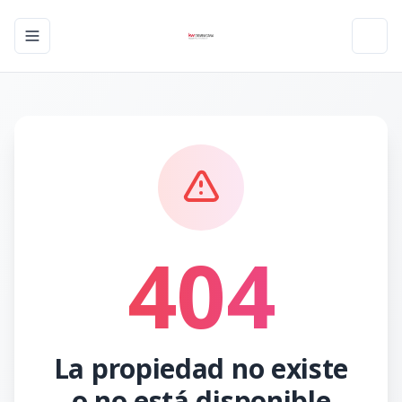
Toggle navigation menu
Toggl
404
La propiedad no existe
o no está disponible