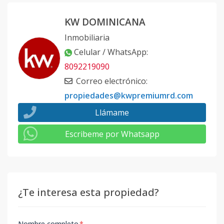
KW DOMINICANA
Inmobiliaria
Celular / WhatsApp
:
8092219090
Correo electrónico
:
propiedades@kwpremiumrd.com
Llámame
Escribeme por Whatsapp
¿Te interesa esta propiedad?
Nombre completo
*