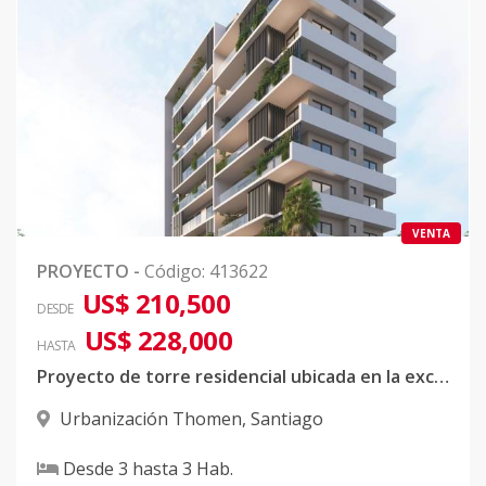
VENTA
PROYECTO
-
Código
:
413622
US$ 210,500
DESDE
US$ 228,000
HASTA
Proyecto de torre residencial ubicada en la exclusiva urbanización Thomen, Santiago.
Urbanización Thomen
,
Santiago
Desde
3
hasta
3
Hab.