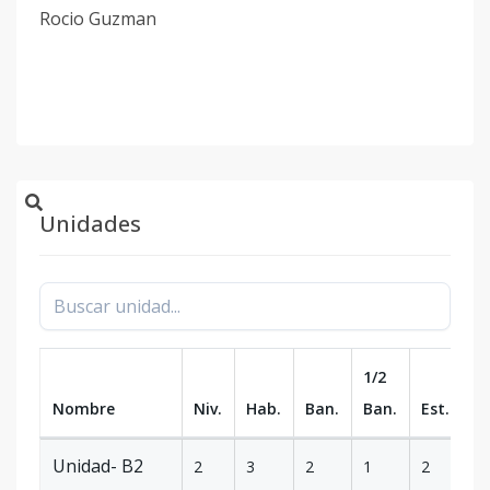
Rocio Guzman
Unidades
1/2
Nombre
Niv.
Hab.
Ban.
Ban.
Est.
m
Unidad- B2
2
3
2
1
2
1