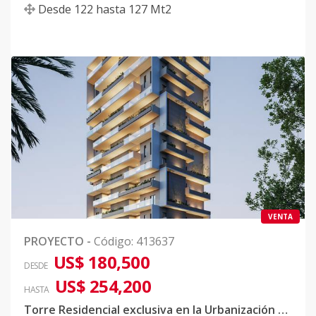
Desde
122
hasta
127
Mt2
VENTA
PROYECTO
-
Código
:
413637
US$ 180,500
DESDE
US$ 254,200
HASTA
Torre Residencial exclusiva en la Urbanización Thomen