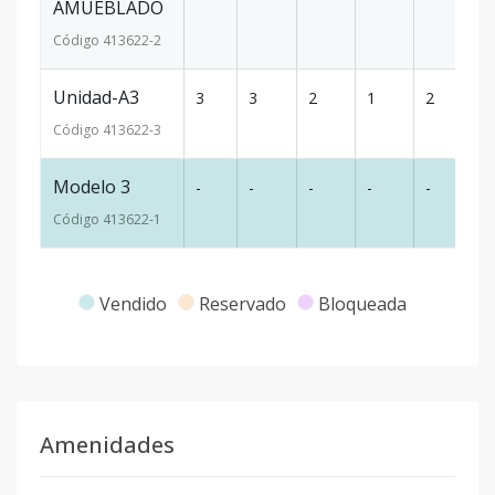
AMUEBLADO
Código
413622
-2
Unidad-A3
3
3
2
1
2
1
Código
413622
-3
Modelo 3
-
-
-
-
-
-
Código
413622
-1
Vendido
Reservado
Bloqueada
Amenidades