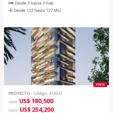
Desde
3
hasta
3
Hab.
Desde
122
hasta
127
Mt2
VENTA
PROYECTO
-
Código
:
413637
US$ 180,500
DESDE
US$ 254,200
HASTA