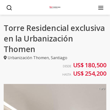
Torre Residencial exclusiva
en la Urbanización
Thomen
Urbanización Thomen
,
Santiago
US$ 180,500
DESDE
US$ 254,200
HASTA
1 of 9