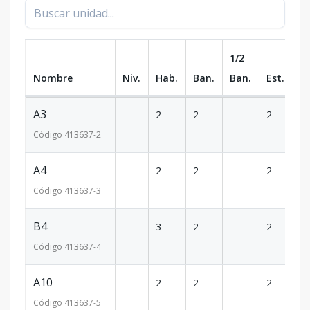
1/2
Nombre
Niv.
Hab.
Ban.
Ban.
Est.
m
A3
-
2
2
-
2
9
Código
413637
-2
A4
-
2
2
-
2
9
Código
413637
-3
B4
-
3
2
-
2
1
Código
413637
-4
A10
-
2
2
-
2
9
Código
413637
-5