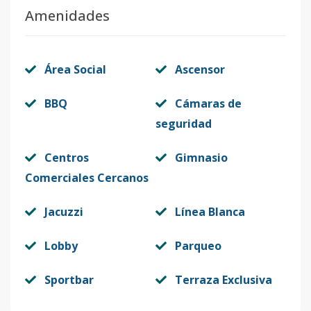
Amenidades
Código
413637
-11
B1
-
3
2
1
2
9
Área Social
Ascensor
Código
413637
-1
BBQ
Cámaras de
seguridad
Centros
Gimnasio
Comerciales Cercanos
Jacuzzi
Línea Blanca
Lobby
Parqueo
Sportbar
Terraza Exclusiva